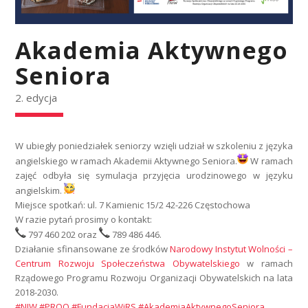
Akademia Aktywnego
Seniora
2. edycja
W ubiegły poniedziałek seniorzy wzięli udział w szkoleniu z języka
angielskiego w ramach Akademii Aktywnego Seniora.
W ramach
zajęć odbyła się symulacja przyjęcia urodzinowego w języku
angielskim.
Miejsce spotkań: ul. 7 Kamienic 15/2 42-226 Częstochowa
W razie pytań prosimy o kontakt:
797 460 202 oraz
789 486 446.
Działanie sfinansowane ze środków
Narodowy Instytut Wolności –
Centrum Rozwoju Społeczeństwa Obywatelskiego
w ramach
Rządowego Programu Rozwoju Organizacji Obywatelskich na lata
2018-2030.
#NIW
#PROO
#FundacjaWiRS
#AkademiaAktywnegoSeniora