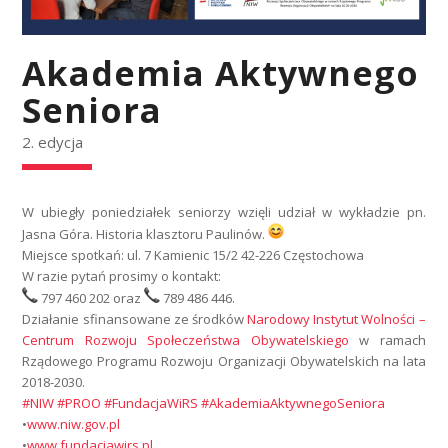
Akademia Aktywnego
Seniora
2. edycja
W ubiegły poniedziałek seniorzy wzięli udział w wykładzie pn.
Jasna Góra. Historia klasztoru Paulinów.
Miejsce spotkań: ul. 7 Kamienic 15/2 42-226 Częstochowa
W razie pytań prosimy o kontakt:
797 460 202 oraz
789 486 446.
Działanie sfinansowane ze środków
Narodowy Instytut Wolności –
Centrum Rozwoju Społeczeństwa Obywatelskiego
w ramach
Rządowego Programu Rozwoju Organizacji Obywatelskich na lata
2018-2030.
#NIW
#PROO
#FundacjaWiRS
#AkademiaAktywnegoSeniora
•
www.niw.gov.pl
•
www.fundacjawirs.pl