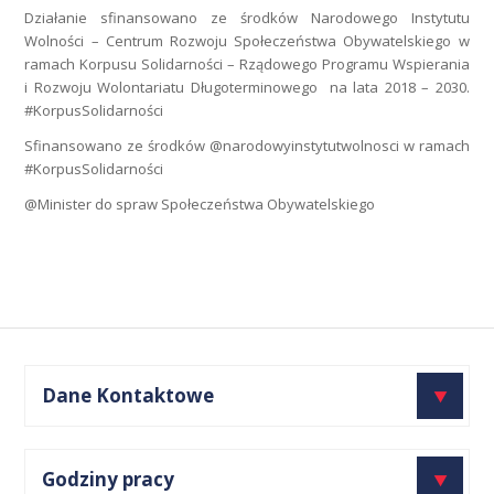
Działanie sfinansowano ze środków Narodowego Instytutu
Wolności – Centrum Rozwoju Społeczeństwa Obywatelskiego w
ramach Korpusu Solidarności – Rządowego Programu Wspierania
i Rozwoju Wolontariatu Długoterminowego na lata 2018 – 2030.
#KorpusSolidarności
Sfinansowano ze środków @narodowyinstytutwolnosci w ramach
#KorpusSolidarności
@Minister do spraw Społeczeństwa Obywatelskiego
Dane Kontaktowe
Fundacja Wolności i Rozwoju Społecznego
Godziny pracy
ul. Śląska 28 lok. 2.4, 42-217 Częstochowa