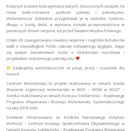
Kolejnym krokiem była wymiana starych, zniszczonych wstążek na
nowe biało-czerwone symbole pamięci i patriotyzmu.
Wolontariusze dokładnie przygotowali je w siedzibie Centrum,
dbając o każdy detal, a wymiana została przeprowadzona w
pierwszych dniach sierpnia, tuż przed Świętem Wojska Polskiego.
Dzięki ich zaangażowaniu kwatery wojenne i nagrobki Bohaterów
walk o niepodległość Polski nabrały odświętnego wyglądu, stając
się żywym świadectwem troski o dziedzictwo narodowe i
przykładem codziennego patriotyzmu.
Dziękujemy wolontariuszom za pasję, pracę i szacunek dla
historii!
Centrum Wolontariatu to projekt realizowany w ramach ścieżki
Wsparcie organizacji wolontariatu w NGO – WOW w NGO!” –
ścieżka realizowana w ramach Korpusu Solidarności – Rządowego
Programu Wspierania i Rozwoju Wolontariatu Systematycznego
na lata 2018-2030.
Działanie sfinansowano ze środków Narodowego Instytutu
Wolności – Centrum Rozwoju Społeczeństwa Obywatelskiego w
ramach Korpusu Solidarności – Rządowego Programu Wspierania