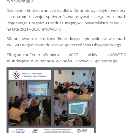
cyfrowym!
Działanie sfinansowano ze środków @narodowy instytut wolności
– centrum rozwoju społeczeństwa obywatelskiego w ramach
Rządowego Programu Fundusz Inicjatyw Obywatelskich NOWEFIO
na lata 2021 – 2030. #NOWEFIO
Sfinansowano ze środków @narodowyinstytutwolnosci w ramach
#NOWEFIO @Minister do spraw Społeczeństwa Obywatelskiego
#RegionalneCentrumSeniora #RCS #NIW #NOWEFIO
#FundacjaWiRS #Fundacja_Wolności_i_Rozwoju_Społecznego